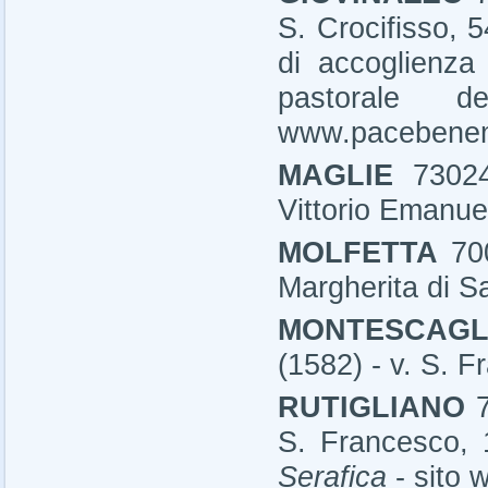
S. Crocifisso, 
di accoglienza
pastorale 
www.pacebenem
MAGLIE
7302
Vittorio Emanue
MOLFETTA
70
Margherita di S
MONTESCAG
(1582) - v. S. F
RUTIGLIANO
S. Francesco, 
Serafica
-
sito 