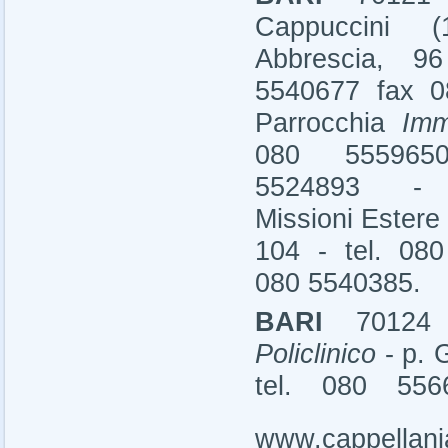
Cappuccini 
Abbrescia, 9
5540677 fax 0
Parrocchia
Imm
080 55596
5524893 - S
Missioni Estere 
104 - tel. 08
080 5540385.
BARI
70124
Policlinico
- p. 
tel. 080 556
www.cappellaniap