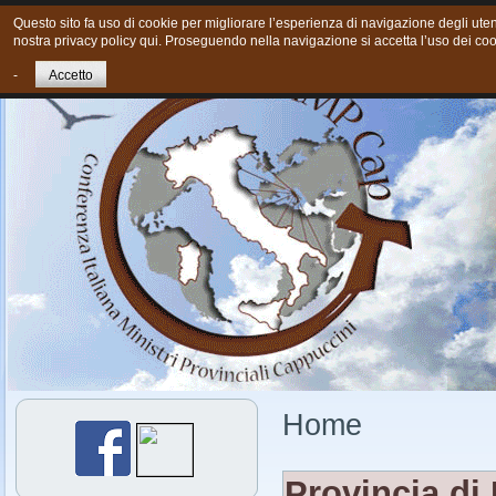
Questo sito fa uso di cookie per migliorare l’esperienza di navigazione degli utent
nostra privacy policy qui. Proseguendo nella navigazione si accetta l’uso dei coo
Home
Chi siamo
Cosa Facciamo oggi
Giovani
Cont
-
Accetto
Home
Provincia di