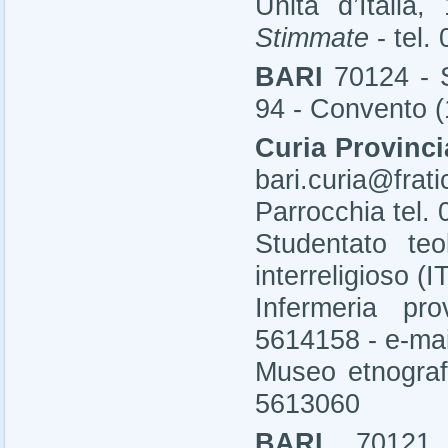
Unità d’Itali
Stimmate
- tel.
BARI
70124 - S
94 - Convento (
Curia Provinci
bari.curia@frati
Parrocchia tel.
Studentato teo
interreligioso (
Infermeria pro
5614158 - e-ma
Museo etnograf
5613060
BARI
70121