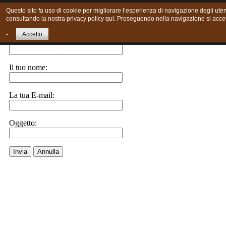
Questo sito fa uso di cookie per migliorare l’esperienza di navigazione degli utent
consultando la nostra privacy policy qui. Proseguendo nella navigazione si accett
Invia ad un amico.
-
Accetto
E-Mail a:
Il tuo nome:
La tua E-mail:
Oggetto:
Invia
Annulla