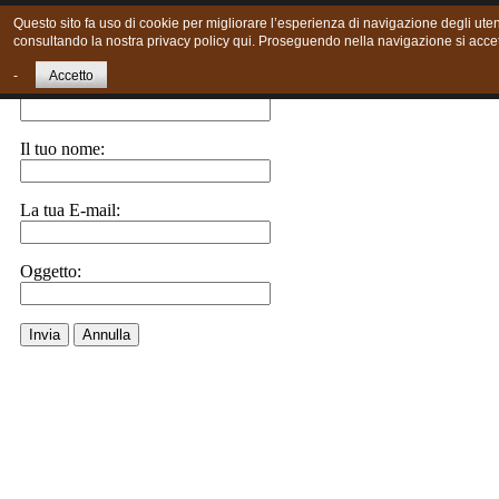
Questo sito fa uso di cookie per migliorare l’esperienza di navigazione degli utent
consultando la nostra privacy policy qui. Proseguendo nella navigazione si accett
Invia ad un amico.
-
Accetto
E-Mail a:
Il tuo nome:
La tua E-mail:
Oggetto:
Invia
Annulla