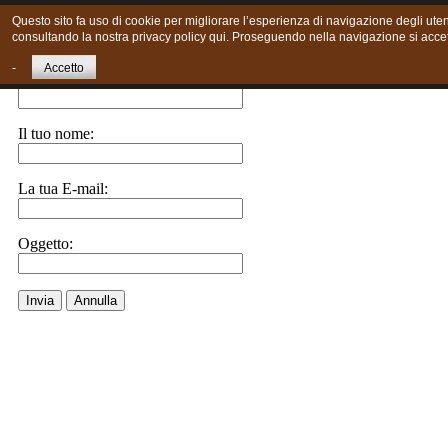
Questo sito fa uso di cookie per migliorare l’esperienza di navigazione degli utent
consultando la nostra privacy policy qui. Proseguendo nella navigazione si accett
Invia ad un amico.
-
Accetto
E-Mail a:
Il tuo nome:
La tua E-mail:
Oggetto:
Invia
Annulla