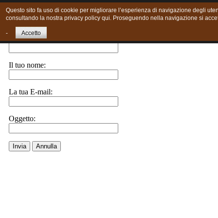
Questo sito fa uso di cookie per migliorare l’esperienza di navigazione degli utent
consultando la nostra privacy policy qui. Proseguendo nella navigazione si accett
Invia ad un amico.
-
Accetto
E-Mail a:
Il tuo nome:
La tua E-mail:
Oggetto:
Invia
Annulla