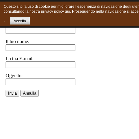
Questo sito fa uso di cookie per migliorare l’esperienza di navigazione degli utent
consultando la nostra privacy policy qui. Proseguendo nella navigazione si accett
Invia ad un amico.
-
Accetto
E-Mail a:
Il tuo nome:
La tua E-mail:
Oggetto:
Invia
Annulla