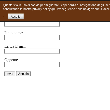
Questo sito fa uso di cookie per migliorare l’esperienza di navigazione degli utent
consultando la nostra privacy policy qui. Proseguendo nella navigazione si accett
Invia ad un amico.
-
Accetto
E-Mail a:
Il tuo nome:
La tua E-mail:
Oggetto:
Invia
Annulla