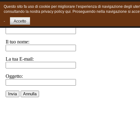
Questo sito fa uso di cookie per migliorare l’esperienza di navigazione degli utent
consultando la nostra privacy policy qui. Proseguendo nella navigazione si accett
Invia ad un amico.
-
Accetto
E-Mail a:
Il tuo nome:
La tua E-mail:
Oggetto:
Invia
Annulla