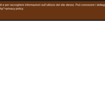
ti e per raccogliere informazioni sull’utilizzo del sito stesso. Può conoscere i dett
php">privacy policy.