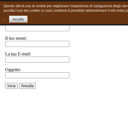
Questo sito fa uso di cookie per migliorare l’esperienza di navigazione degli uten
accetta l’uso dei cookie; in caso contrario è possibile abbandonare il sito.index.
Invia ad un amico.
-
Accetto
E-Mail a:
Il tuo nome:
La tua E-mail:
Oggetto:
Invia
Annulla