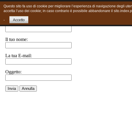
Questo sito fa uso di cookie per migliorare l’esperienza di navigazione degli uten
accetta l’uso dei cookie; in caso contrario è possibile abbandonare il sito.index.
Invia ad un amico.
-
Accetto
E-Mail a:
Il tuo nome:
La tua E-mail:
Oggetto:
Invia
Annulla