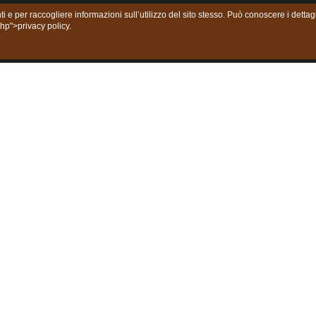
ti e per raccogliere informazioni sull’utilizzo del sito stesso. Può conoscere i dett
php">privacy policy.