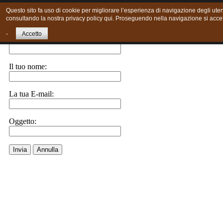
Questo sito fa uso di cookie per migliorare l’esperienza di navigazione degli utent
consultando la nostra privacy policy qui. Proseguendo nella navigazione si accett
Invia ad un amico.
-
Accetto
E-Mail a:
Il tuo nome:
La tua E-mail:
Oggetto:
Invia
Annulla