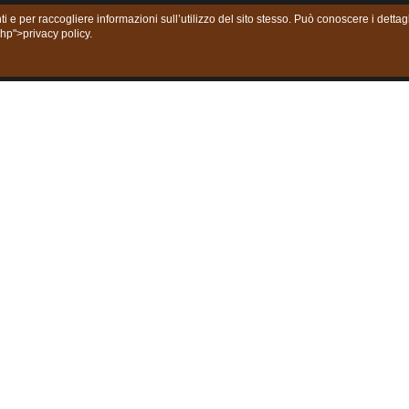
ti e per raccogliere informazioni sull’utilizzo del sito stesso. Può conoscere i dett
php">privacy policy.