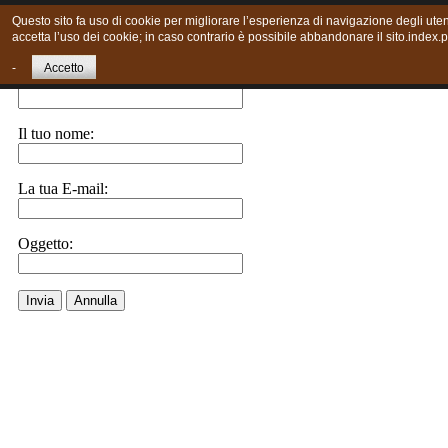
Questo sito fa uso di cookie per migliorare l’esperienza di navigazione degli uten
accetta l’uso dei cookie; in caso contrario è possibile abbandonare il sito.index.
Invia ad un amico.
-
Accetto
E-Mail a:
Il tuo nome:
La tua E-mail:
Oggetto:
Invia
Annulla