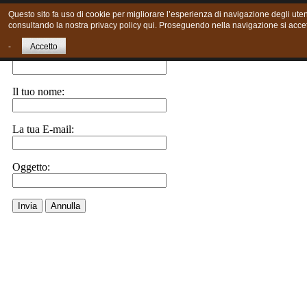
Questo sito fa uso di cookie per migliorare l’esperienza di navigazione degli utent
consultando la nostra privacy policy qui. Proseguendo nella navigazione si accett
Invia ad un amico.
-
Accetto
E-Mail a:
Il tuo nome:
La tua E-mail:
Oggetto:
Invia
Annulla