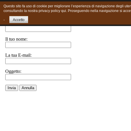
Questo sito fa uso di cookie per migliorare l’esperienza di navigazione degli utent
consultando la nostra privacy policy qui. Proseguendo nella navigazione si accett
Invia ad un amico.
-
Accetto
E-Mail a:
Il tuo nome:
La tua E-mail:
Oggetto:
Invia
Annulla