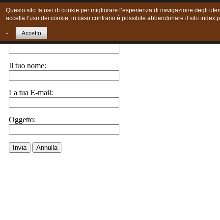
Questo sito fa uso di cookie per migliorare l’esperienza di navigazione degli uten
accetta l’uso dei cookie; in caso contrario è possibile abbandonare il sito.index.
Invia ad un amico.
-
Accetto
E-Mail a:
Il tuo nome:
La tua E-mail:
Oggetto:
Invia
Annulla