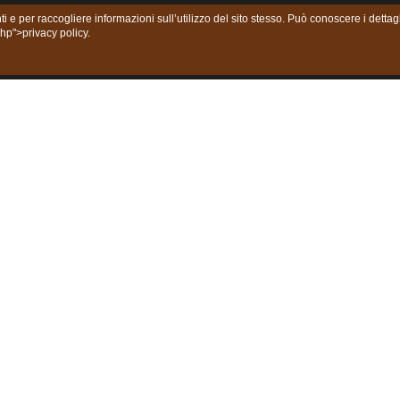
ti e per raccogliere informazioni sull’utilizzo del sito stesso. Può conoscere i dett
php">privacy policy.