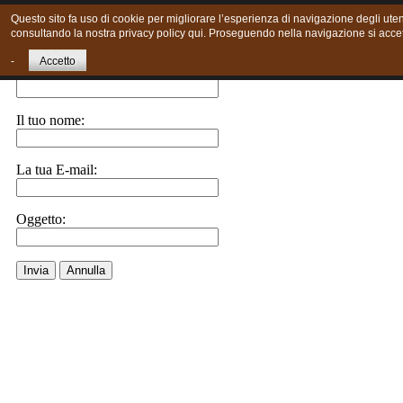
Questo sito fa uso di cookie per migliorare l’esperienza di navigazione degli utent
consultando la nostra privacy policy qui. Proseguendo nella navigazione si accett
Invia ad un amico.
-
Accetto
E-Mail a:
Il tuo nome:
La tua E-mail:
Oggetto:
Invia
Annulla