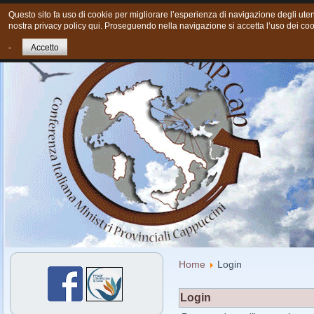
Questo sito fa uso di cookie per migliorare l’esperienza di navigazione degli utent
nostra privacy policy qui. Proseguendo nella navigazione si accetta l’uso dei coo
Home
Chi siamo
Cosa Facciamo oggi
Giovani
Cont
-
Accetto
Home
Login
Login