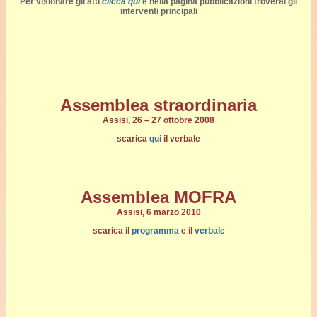
Per visionare gli atti
clicca qui
e nella pagina pubblicazioni troverai gli
interventi principali
Assemblea straordinaria
Assisi, 26 – 27 ottobre 2008
scarica
qui
il verbale
Assemblea MOFRA
Assisi, 6 marzo 2010
scarica il
programma
e il
verbale