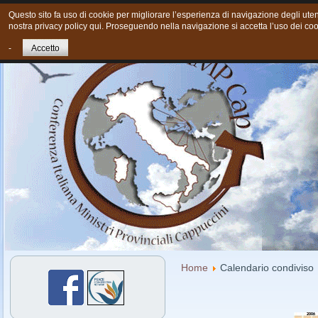
Questo sito fa uso di cookie per migliorare l’esperienza di navigazione degli utent
nostra privacy policy qui. Proseguendo nella navigazione si accetta l’uso dei coo
Home
Chi siamo
Cosa Facciamo oggi
Giovani
Cont
-
Accetto
Home
Calendario condiviso