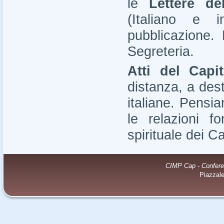
le
Lettere de
(Italiano e i
pubblicazione.
Segreteria.
Atti del
Capi
distanza, a des
italiane. Pensi
le relazioni f
spirituale dei Ca
CIMP Cap - Conferenz
Piazzal