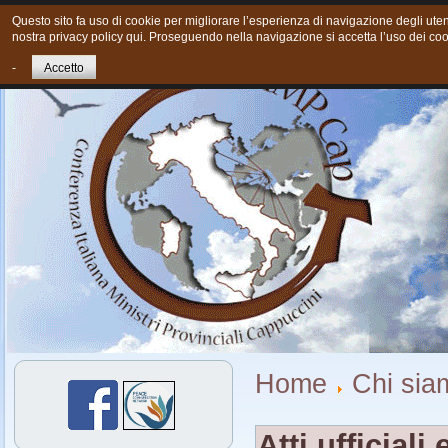
Questo sito fa uso di cookie per migliorare l’esperienza di navigazione degli utent
nostra privacy policy qui. Proseguendo nella navigazione si accetta l’uso dei coo
Home
Chi siamo
Cosa Facciamo oggi
Giovani
Cont
-
Accetto
Home
Chi sia
Atti ufficial