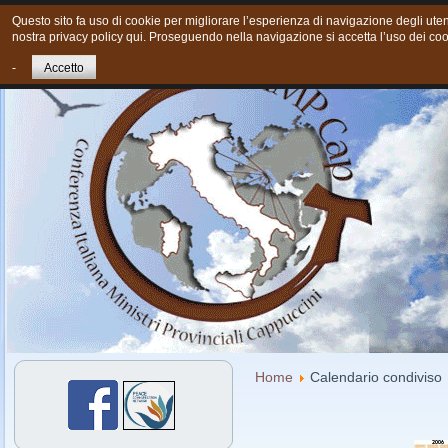
Questo sito fa uso di cookie per migliorare l’esperienza di navigazione degli utent
nostra privacy policy qui. Proseguendo nella navigazione si accetta l’uso dei coo
Home
Chi siamo
Cosa Facciamo oggi
Giovani
Cont
-
Accetto
Home
Calendario condiviso