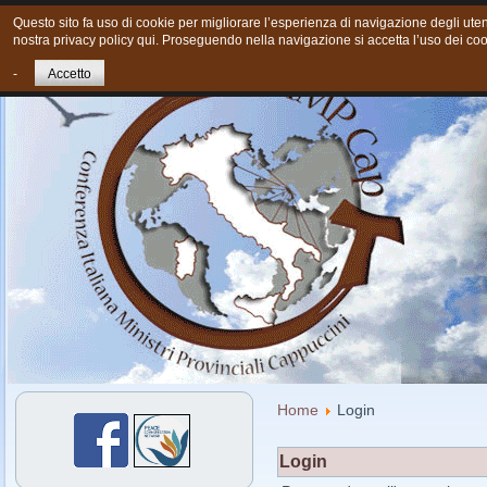
Questo sito fa uso di cookie per migliorare l’esperienza di navigazione degli utent
nostra privacy policy qui. Proseguendo nella navigazione si accetta l’uso dei coo
Home
Chi siamo
Cosa Facciamo oggi
Giovani
Cont
-
Accetto
Home
Login
Login