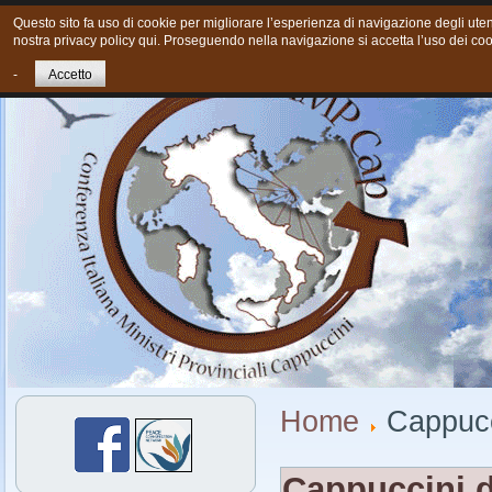
Questo sito fa uso di cookie per migliorare l’esperienza di navigazione degli utent
nostra privacy policy qui. Proseguendo nella navigazione si accetta l’uso dei coo
Home
Chi siamo
Cosa Facciamo oggi
Giovani
Cont
-
Accetto
Home
Cappucci
Cappuccini d