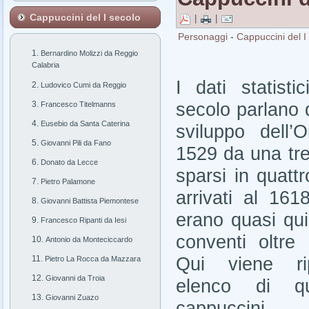
Cappuccini del I secolo
|
|
Personaggi
-
Cappuccini del I
Bernardino Molizzi da Reggio
Calabria
I dati statisti
Ludovico Cumi da Reggio
secolo parlano 
Francesco Titelmanns
Eusebio da Santa Caterina
sviluppo dell’
Giovanni Pili da Fano
1529 da una tren
Donato da Lecce
sparsi in quatt
Pietro Palamone
arrivati al 161
Giovanni Battista Piemontese
erano quasi qui
Francesco Ripanti da Iesi
conventi oltre 
Antonio da Monteciccardo
Qui viene ri
Pietro La Rocca da Mazzara
Giovanni da Troia
elenco di qu
Giovanni Zuazo
cappucci