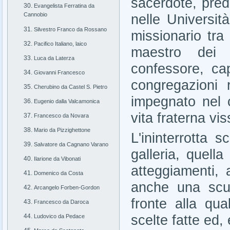
sacerdote, pred
Evangelista Ferratina da
Cannobio
nelle Universit
Silvestro Franco da Rossano
missionario tra 
Pacifico Italiano, laico
maestro dei n
Luca da Laterza
confessore, cap
Giovanni Francesco
congregazioni 
Cherubino da Castel S. Pietro
impegnato nel co
Eugenio dalla Valcamonica
vita fraterna vi
Francesco da Novara
Mario da Pizzighettone
L'ininterrotta s
Salvatore da Cagnano Varano
galleria, quella
Ilarione da Vibonati
atteggiamenti, a
Domenico da Costa
anche una scuo
Arcangelo Forben-Gordon
fronte alla qua
Francesco da Daroca
scelte fatte ed,
Ludovico da Pedace