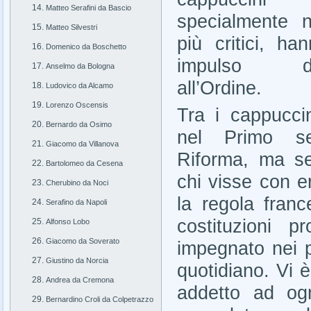
Matteo Serafini da Bascio
specialmente 
Matteo Silvestri
più critici, h
Domenico da Boschetto
impulso det
Anselmo da Bologna
all’Ordine.
Ludovico da Alcamo
Lorenzo Oscensis
Tra i cappucci
Bernardo da Osimo
nel Primo se
Giacomo da Villanova
Riforma, ma se
Bartolomeo da Cesena
chi visse con e
Cherubino da Noci
la regola fran
Serafino da Napoli
costituzioni 
Alfonso Lobo
Giacomo da Soverato
impegnato nei pi
Giustino da Norcia
quotidiano. Vi è
Andrea da Cremona
addetto ad ogn
Bernardino Croli da Colpetrazzo