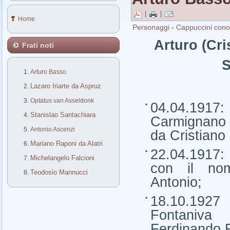
|
|
Home
Personaggi
-
Cappuccini conos
Arturo (Cr
Frati noti
S
Arturo Basso
Lazaro Iriarte da Aspruz
Optatus van Asseldonk
04.04.19
Stanislao Santachiara
Carmignano
Antonio Ascenzi
da Cristiano
Mariano Raponi da Alatri
22.04.1917:
Michelangelo Falcioni
con il nom
Teodosio Mannucci
Antonio;
18.10.1927 
Fontani
Ferdinando R