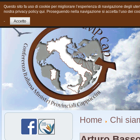
Questo sito fa uso di cookie per migliorare l’esperienza di navigazione degli utent
nostra privacy policy qui. Proseguendo nella navigazione si accetta l’uso dei coo
Home
Chi siamo
Cosa Facciamo oggi
Giovani
Cont
-
Accetto
Home
Chi sia
Arturo Bass