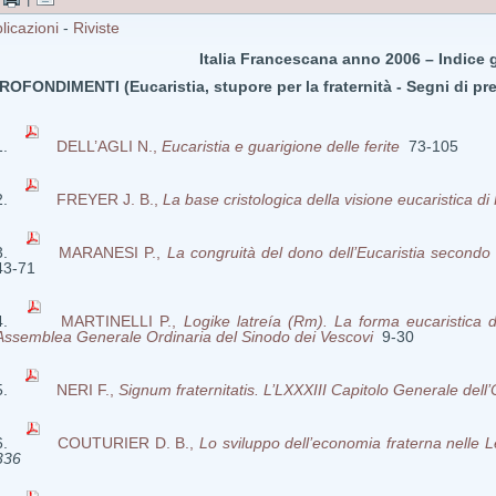
licazioni
-
Riviste
Italia Francescana anno 2006 – Indice 
ROFONDIMENTI (
Eucaristia, stupore per la fraternità -
Segni di pre
DELL’AGLI N.,
Eucaristia e guarigione delle ferite
73-105
FREYER J. B.,
La base cristologica della visione eucaristica d
MARANESI P.,
La congruità del dono dell’Eucaristia secondo 
43-71
MARTINELLI P.,
Logike latreía (Rm). La forma eucaristica del
Assemblea Generale Ordinaria del Sinodo dei Vescovi
9-30
NERI F.,
Signum fraternitatis. L’LXXXIII Capitolo Generale del
COUTURIER D. B.,
Lo sviluppo dell’economia fraterna nelle L
336