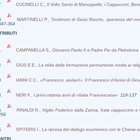
CUCINELLI C.,
Il Volto Santo di Manoppello, i Cappuccini, Be
MARTINELLI P.,
Testimoni di Gesù Risorto, speranza del mo
347-364
TRIBUTI
CAMPANELLA S.,
Giovanni Paolo II e Padre Pio da Pietrelcina
GIUS E.E.,
La sfida della formazione permanente rivolta ai rel
IANNI C.C.,
«Francesco, aiutaci!». Il Francesco d’Assisi di Gi
NERI F.,
I primi ottanta anni di «Italia Francescana»
119-137
RINALDI R.,
Vigilio Federico dalla Zanna, frate cappuccino 
256
SPITERIS I.,
La ripresa del dialogo ecumenico con le Chiese 
ONTRI