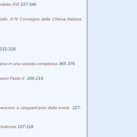
nedetto XVI
337-346
ndo. Il IV Convegno della Chiesa Italiana
215-226
igiosi in una società complessa
365-376
ovanni Paolo II
209-214
e vescovo a cinquant’anni dalla morte
227-
ortodosse
107-118