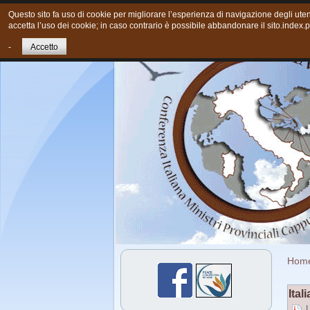
Questo sito fa uso di cookie per migliorare l’esperienza di navigazione degli uten
accetta l’uso dei cookie; in caso contrario è possibile abbandonare il sito.index.
Home
Chi siamo
Cosa Facciamo
-
Accetto
Hom
Ital