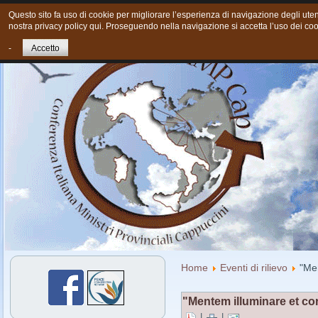
Questo sito fa uso di cookie per migliorare l’esperienza di navigazione degli utent
nostra privacy policy qui. Proseguendo nella navigazione si accetta l’uso dei coo
Home
Chi siamo
Cosa Facciamo oggi
Giovani
Cont
-
Accetto
Home
Eventi di rilievo
"Men
"Mentem illuminare et co
|
|