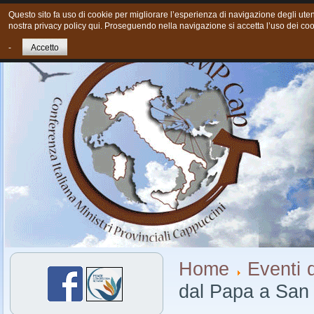
Questo sito fa uso di cookie per migliorare l’esperienza di navigazione degli utent
nostra privacy policy qui. Proseguendo nella navigazione si accetta l’uso dei coo
Home
Chi siamo
Cosa Facciamo oggi
Giovani
Cont
-
Accetto
Home
Eventi d
dal Papa a San 