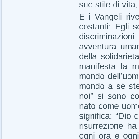
suo stile di vit
E i Vangeli riv
costanti: Egli 
discriminazion
avventura umana
della solidarie
manifesta la m
mondo dell’uomo
mondo a sé ste
noi” si sono c
nato come uomo
significa: “Dio 
risurrezione h
ogni ora e ogni 