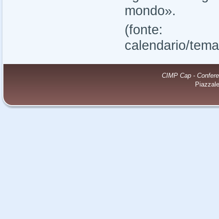
mondo».
(fonte: http
calendario/tem
CIMP Cap - Conferenz
Piazzal