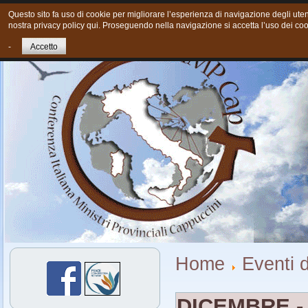
Questo sito fa uso di cookie per migliorare l’esperienza di navigazione degli utent
nostra privacy policy qui. Proseguendo nella navigazione si accetta l’uso dei coo
Home
Chi siamo
Cosa Facciamo oggi
Giovani
Cont
-
Accetto
Home
Eventi d
DICEMBRE -