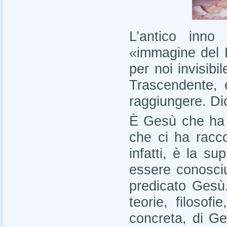
L’antico inno 
«immagine del D
per noi invisibil
Trascendente, 
raggiungere. Dio 
È Gesù che ha re
che ci ha racc
infatti, è la s
essere conosciu
predicato Gesù
teorie, filosof
concreta, di Ge