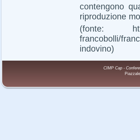
contengono qua
riproduzione mo
(fonte: https:
francobolli/fran
indovino)
CIMP Cap - Conferenz
Piazzal