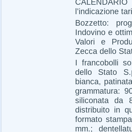
CALENDARIO D
l’indicazione tari
Bozzetto: pro
Indovino e ottim
Valori e Produz
Zecca dello Sta
I francobolli s
dello Stato S.p
bianca, patinat
grammatura: 90
siliconata da 
distribuito in 
formato stampa
mm.; dentellatu