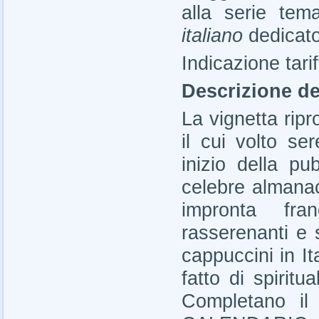
alla serie tem
italiano
dedicat
Indicazione tarif
Descrizione de
La vignetta ripr
il cui volto s
inizio della pu
celebre almanac
impronta fra
rasserenanti e s
cappuccini in I
fatto di spiritu
Completano il