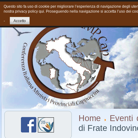
Questo sito fa uso di cookie per migliorare l’esperienza di navigazione degli utent
nostra privacy policy qui. Proseguendo nella navigazione si accetta l’uso dei coo
Home
Chi siamo
Cosa Facciamo oggi
Giovani
Cont
-
Accetto
Home
Eventi d
di Frate Indovin