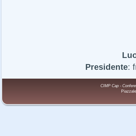
Lu
Presidente
: 
CIMP Cap - Conferenz
Piazzal