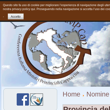
Questo sito fa uso di cookie per migliorare l’esperienza di navigazione degli utent
nostra privacy policy qui. Proseguendo nella navigazione si accetta l’uso dei coo
Home
Chi siamo
Cosa Facciamo oggi
Giovani
Cont
-
Accetto
Home
Nomine 
Provincia del