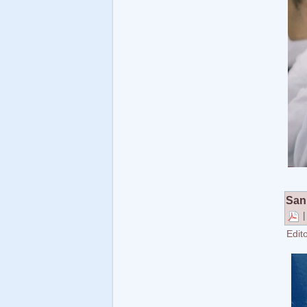
San
Edito